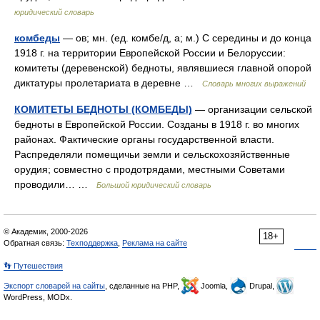
юридический словарь
комбеды
— ов; мн. (ед. комбе/д, а; м.) С середины и до конца
1918 г. на территории Европейской России и Белоруссии:
комитеты (деревенской) бедноты, являвшиеся главной опорой
диктатуры пролетариата в деревне …
Словарь многих выражений
КОМИТЕТЫ БЕДНОТЫ (КОМБЕДЫ)
— организации сельской
бедноты в Европейской России. Созданы в 1918 г. во многих
районах. Фактические органы государственной власти.
Распределяли помещичьи земли и сельскохозяйственные
орудия; совместно с продотрядами, местными Советами
проводили… …
Большой юридический словарь
© Академик, 2000-2026
18+
Обратная связь:
Техподдержка
,
Реклама на сайте
👣 Путешествия
Экспорт словарей на сайты
, сделанные на PHP,
Joomla,
Drupal,
WordPress, MODx.