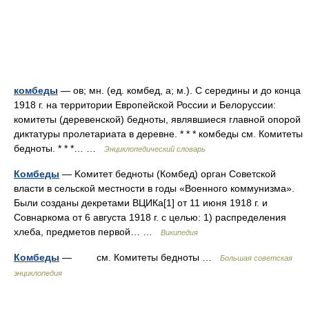
комбеды
— ов; мн. (ед. комбед, а; м.). С середины и до конца
1918 г. на территории Европейской России и Белоруссии:
комитеты (деревенской) бедноты, являвшиеся главной опорой
диктатуры пролетариата в деревне. * * * комбеды см. Комитеты
бедноты. * * *… …
Энциклопедический словарь
Комбеды
— Kомитет бедноты (Комбед) орган Советской
власти в сельской местности в годы «Военного коммунизма».
Были созданы декретами ВЦИКа[1] от 11 июня 1918 г. и
Совнаркома от 6 августа 1918 г. с целью: 1) распределения
хлеба, предметов первой… …
Википедия
Комбеды
— см. Комитеты бедноты …
Большая советская
энциклопедия